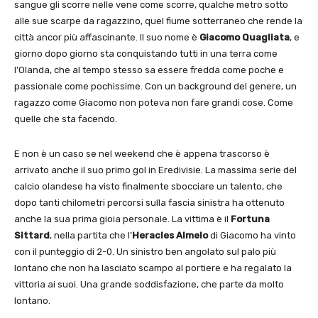
sangue gli scorre nelle vene come scorre, qualche metro sotto
alle sue scarpe da ragazzino, quel fiume sotterraneo che rende la
città ancor più affascinante. Il suo nome è
Giacomo Quagliata
, e
giorno dopo giorno sta conquistando tutti in una terra come
l’Olanda, che al tempo stesso sa essere fredda come poche e
passionale come pochissime. Con un background del genere, un
ragazzo come Giacomo non poteva non fare grandi cose. Come
quelle che sta facendo.
E non è un caso se nel weekend che è appena trascorso è
arrivato anche il suo primo gol in Eredivisie. La massima serie del
calcio olandese ha visto finalmente sbocciare un talento, che
dopo tanti chilometri percorsi sulla fascia sinistra ha ottenuto
anche la sua prima gioia personale. La vittima è il
Fortuna
Sittard
, nella partita che l’
Heracles Almelo
di Giacomo ha vinto
con il punteggio di 2-0. Un sinistro ben angolato sul palo più
lontano che non ha lasciato scampo al portiere e ha regalato la
vittoria ai suoi. Una grande soddisfazione, che parte da molto
lontano.