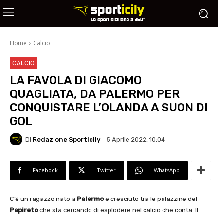
Home
Calcio
CALCIO
LA FAVOLA DI GIACOMO
QUAGLIATA, DA PALERMO PER
CONQUISTARE L’OLANDA A SUON DI
GOL
Di
Redazione Sporticily
5 Aprile 2022, 10:04
Facebook
Twitter
WhatsApp
C’è un ragazzo nato a
Palermo
e cresciuto tra le palazzine del
Papireto
che sta cercando di esplodere nel calcio che conta. Il