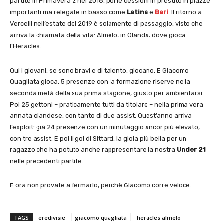
partite in Primavera 2 nel 2018, poi le cessioni in prestito in piazze
importanti ma relegate in basso come
Latina
e
Bari
. Il ritorno a
Vercelli nell’estate del 2019 è solamente di passaggio, visto che
arriva la chiamata della vita: Almelo, in Olanda, dove gioca
l’Heracles.
Qui i giovani, se sono bravi e di talento, giocano. E Giacomo
Quagliata gioca. 5 presenze con la formazione riserve nella
seconda metà della sua prima stagione, giusto per ambientarsi.
Poi 25 gettoni – praticamente tutti da titolare – nella prima vera
annata olandese, con tanto di due assist. Quest’anno arriva
l’exploit: già 24 presenze con un minutaggio ancor più elevato,
con tre assist. E poi il gol di Sittard, la gioia più bella per un
ragazzo che ha potuto anche rappresentare la nostra
Under 21
nelle precedenti partite.
E ora non provate a fermarlo, perchè Giacomo corre veloce.
TAGS
eredivisie
giacomo quagliata
heracles almelo