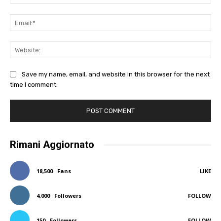
Ema
Web
Save my name, email, and website in this browser for the next
time I comment.
Rimani Aggiornato
18,500
Fans
LIKE
4,000
Followers
FOLLOW
150
Followers
FOLLOW