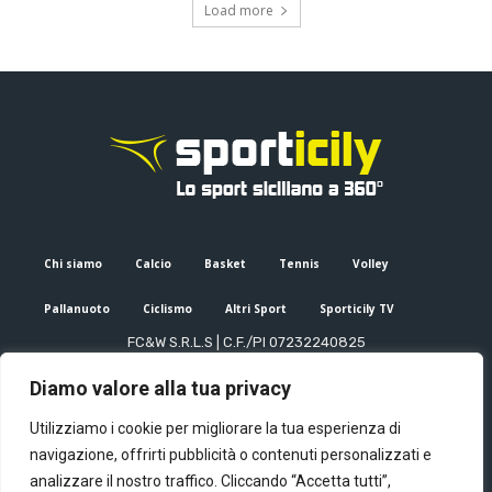
Load more
Chi siamo
Calcio
Basket
Tennis
Volley
Pallanuoto
Ciclismo
Altri Sport
Sporticily TV
FC&W S.R.L.S | C.F./PI 07232240825
Sede Legale: Via XX Settembre 53, Palermo (PA)
Diamo valore alla tua privacy
Editore e direttore responsabile: Francesco Cammuca | Registro
stampa Tribunale di Palermo n. 6/2022
Utilizziamo i cookie per migliorare la tua esperienza di
Mail:
info@sporticily.it
| Telefono:
+39 371 788 7216
navigazione, offrirti pubblicità o contenuti personalizzati e
analizzare il nostro traffico. Cliccando “Accetta tutti”,