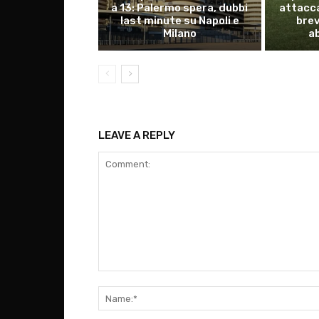
a 13: Palermo spera, dubbi
attacca
last minute su Napoli e
bre
Milano
a
LEAVE A REPLY
Comment: