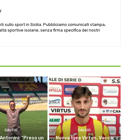
y
i sullo sport in Sicilia. Pubbliciamo comunicati stampa,
ealtà sportive isolane, senza firma specifica dei nostri
CALCIO
CALCIO
 Antonini: “Preso un
Nuova Igea Virtus, Vacca: