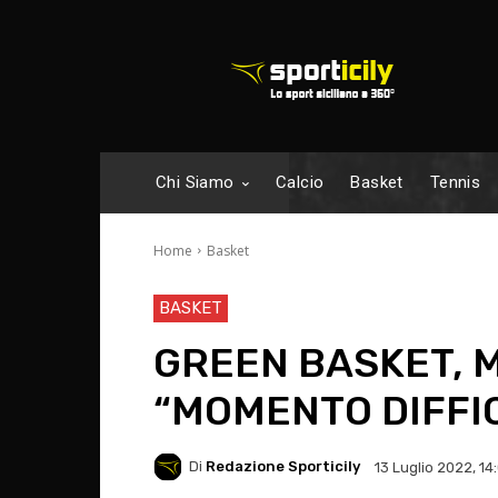
Chi Siamo
Calcio
Basket
Tennis
Home
Basket
BASKET
GREEN BASKET, 
“MOMENTO DIFFIC
Di
Redazione Sporticily
13 Luglio 2022, 14