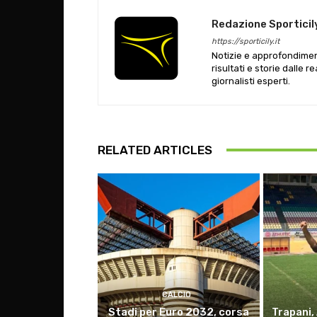
Redazione Sporticil
https://sporticily.it
Notizie e approfondiment
risultati e storie dalle r
giornalisti esperti.
RELATED ARTICLES
CALCIO
Stadi per Euro 2032, corsa
Trapani,