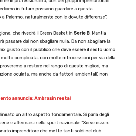
eme le professionalità, con dei gruppi imprenditoriali
crediamo in futuro possano guardare a questa
o a Palermo, naturalmente con le dovute differenze”.
ione, che rivedrà il Green Basket in
Serie B
. Mantia
vrà passare dal non sbagliare nulla. Da non sbagliare la
n mix giusto con il pubblico che deve essere il sesto uomo
B molto complicata, con molte retrocessioni per via della
 proveremo a restare nel rango di queste migliori, ma
ione oculata, ma anche da fattori ‘ambientali’, non
gento annuncia: Ambrosin resta!
olineato un altro aspetto fondamentale. Si parla degli
ene e affermarsi nello sport nazionale: “Serve essere
onato imprenditore che mette tanti soldi nel club