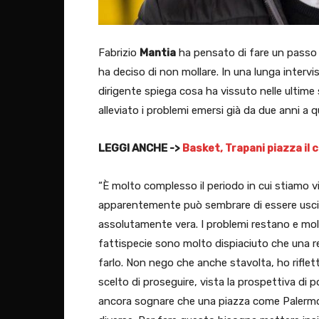
Fabrizio
Mantia
ha pensato di fare un passo i
ha deciso di non mollare. In una lunga intervist
dirigente spiega cosa ha vissuto nelle ultime 
alleviato i problemi emersi già da due anni a 
LEGGI ANCHE ->
Basket, Trapani piazza il 
“È molto complesso il periodo in cui stiamo v
apparentemente può sembrare di essere uscit
assolutamente vera. I problemi restano e mol
fattispecie sono molto dispiaciuto che una re
farlo. Non nego che anche stavolta, ho riflet
scelto di proseguire, vista la prospettiva di p
ancora sognare che una piazza come Palermo,