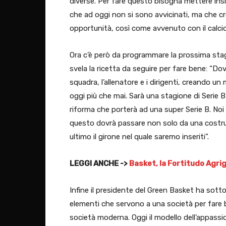
diverse. Per fare questo bisogna mettere insi
che ad oggi non si sono avvicinati, ma che 
opportunità, così come avvenuto con il calci
Ora c’è però da programmare la prossima stag
svela la ricetta da seguire per fare bene: “Do
squadra, l’allenatore e i dirigenti, creando u
oggi più che mai. Sarà una stagione di Serie 
riforma che porterà ad una super Serie B. Noi
questo dovrà passare non solo da una costruz
ultimo il girone nel quale saremo inseriti”.
LEGGI ANCHE ->
Basket, la Fortitudo Agri
Infine il presidente del Green Basket ha sott
elementi che servono a una società per fare b
società moderna. Oggi il modello dell’appassi