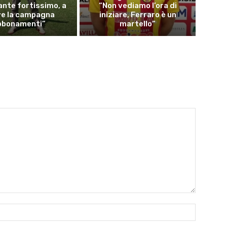
nte fortissimo, a
“Non vediamo l’ora di
ve la campagna
iniziare, Ferraro è un
bbonamenti”
martello”
Name:*