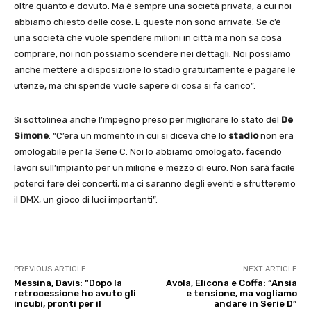
oltre quanto è dovuto. Ma è sempre una società privata, a cui noi
abbiamo chiesto delle cose. E queste non sono arrivate. Se c’è
una società che vuole spendere milioni in città ma non sa cosa
comprare, noi non possiamo scendere nei dettagli. Noi possiamo
anche mettere a disposizione lo stadio gratuitamente e pagare le
utenze, ma chi spende vuole sapere di cosa si fa carico”.
Si sottolinea anche l’impegno preso per migliorare lo stato del
De
Simone
: “C’era un momento in cui si diceva che lo
stadio
non era
omologabile per la Serie C. Noi lo abbiamo omologato, facendo
lavori sull’impianto per un milione e mezzo di euro. Non sarà facile
poterci fare dei concerti, ma ci saranno degli eventi e sfrutteremo
il DMX, un gioco di luci importanti”.
PREVIOUS ARTICLE
NEXT ARTICLE
Messina, Davis: “Dopo la
Avola, Elicona e Coffa: “Ansia
retrocessione ho avuto gli
e tensione, ma vogliamo
incubi, pronti per il
andare in Serie D”