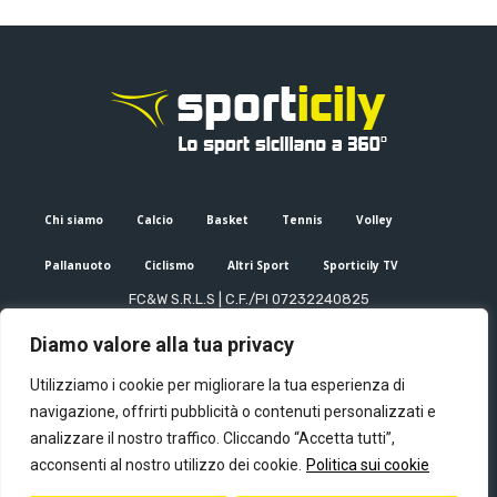
Chi siamo
Calcio
Basket
Tennis
Volley
Pallanuoto
Ciclismo
Altri Sport
Sporticily TV
FC&W S.R.L.S | C.F./PI 07232240825
Sede Legale: Via XX Settembre 53, Palermo (PA)
Diamo valore alla tua privacy
Editore e direttore responsabile: Francesco Cammuca | Registro
stampa Tribunale di Palermo n. 6/2022
Utilizziamo i cookie per migliorare la tua esperienza di
Mail:
info@sporticily.it
| Telefono:
+39 371 788 7216
navigazione, offrirti pubblicità o contenuti personalizzati e
analizzare il nostro traffico. Cliccando “Accetta tutti”,
acconsenti al nostro utilizzo dei cookie.
Politica sui cookie