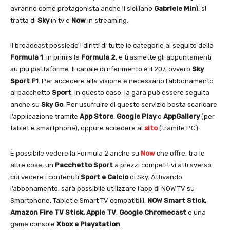
avranno come protagonista anche il siciliano
Gabriele
Minì
: si
tratta di
Sky
in tv e
Now
in streaming.
Il broadcast possiede i diritti di tutte le categorie al seguito della
Formula 1
, in primis la
Formula 2
, e trasmette gli appuntamenti
su più piattaforme. Il canale di riferimento è il 207, ovvero
Sky
Sport F1
. Per accedere alla visione è necessario l’abbonamento
al pacchetto
Sport
. In questo caso, la gara può essere seguita
anche su
Sky Go
. Per usufruire di questo servizio basta scaricare
l’applicazione tramite
App Store
,
Google Play
o
AppGallery
(per
tablet e smartphone), oppure accedere al
sito
(tramite PC).
È possibile vedere la Formula 2 anche su
Now
che offre, tra le
altre cose, un
Pacchetto Sport
a prezzi competitivi attraverso
cui vedere i contenuti
Sport e Calcio
di Sky. Attivando
l’abbonamento, sarà possibile utilizzare l’app di NOW TV su
Smartphone, Tablet e Smart TV compatibili,
NOW Smart Stick,
Amazon Fire TV Stick
,
Apple
TV
,
Google Chromecast
o una
game console
Xbox e Playstation
.