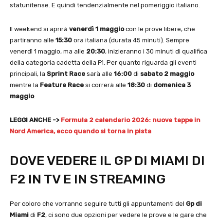
statunitense. E quindi tendenzialmente nel pomeriggio italiano.
Il weekend si aprirà
venerdì 1 maggio
con le prove libere, che
partiranno alle
15:30
ora italiana (durata 45 minuti). Sempre
venerdì 1 maggio, ma alle
20:30
, inizieranno i 30 minuti di qualifica
della categoria cadetta della F1. Per quanto riguarda gli eventi
principali, la
Sprint Race
sarà alle
16:00
di
sabato 2 maggio
mentre la
Feature Race
si correrà alle
18:30
di
domenica 3
maggio
.
LEGGI ANCHE ->
Formula 2 calendario 2026: nuove tappe in
Nord America, ecco quando si torna in pista
DOVE VEDERE IL GP DI MIAMI DI
F2 IN TV E IN STREAMING
Per coloro che vorranno seguire tutti gli appuntamenti del
Gp di
Miami
di
F2
, ci sono due opzioni per vedere le prove e le gare che