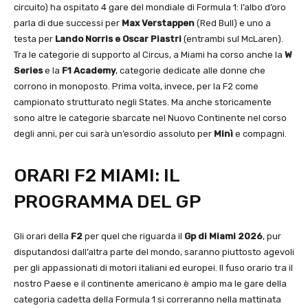
circuito) ha ospitato 4 gare del mondiale di Formula 1: l’albo d’oro
parla di due successi per
Max Verstappen
(Red Bull) e uno a
testa per
Lando Norris e Oscar Piastri
(entrambi sul McLaren).
Tra le categorie di supporto al Circus, a Miami ha corso anche la
W
Series
e la
F1 Academy
, categorie dedicate alle donne che
corrono in monoposto. Prima volta, invece, per la F2 come
campionato strutturato negli States. Ma anche storicamente
sono altre le categorie sbarcate nel Nuovo Continente nel corso
degli anni, per cui sarà un’esordio assoluto per
Minì
e compagni.
ORARI F2 MIAMI: IL
PROGRAMMA DEL GP
Gli orari della
F2
per quel che riguarda il
Gp di Miami 2026
, pur
disputandosi dall’altra parte del mondo, saranno piuttosto agevoli
per gli appassionati di motori italiani ed europei. Il fuso orario tra il
nostro Paese e il continente americano è ampio ma le gare della
categoria cadetta della Formula 1 si correranno nella mattinata