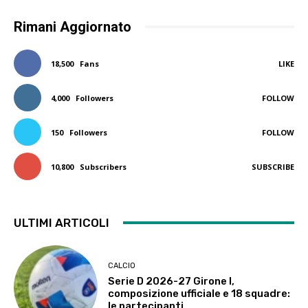
Rimani Aggiornato
18,500
Fans
LIKE
4,000
Followers
FOLLOW
150
Followers
FOLLOW
10,800
Subscribers
SUBSCRIBE
ULTIMI ARTICOLI
CALCIO
Serie D 2026-27 Girone I,
composizione ufficiale e 18 squadre:
le partecipanti