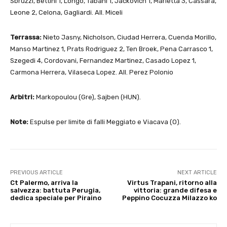
Sbruzzi, Bettini 1, Longo, Tabani 1, Jackovich 1, Marletta 3, Cassarà,
Leone 2, Celona, Gagliardi. All. Miceli
Terrassa:
Nieto Jasny, Nicholson, Ciudad Herrera, Cuenda Morillo,
Manso Martinez 1, Prats Rodriguez 2, Ten Broek, Pena Carrasco 1,
Szegedi 4, Cordovani, Fernandez Martinez, Casado Lopez 1,
Carmona Herrera, Vilaseca Lopez. All. Perez Polonio
Arbitri:
Markopoulou (Gre), Sajben (HUN).
Note:
Espulse per limite di falli Meggiato e Viacava (O).
PREVIOUS ARTICLE
NEXT ARTICLE
Ct Palermo, arriva la
Virtus Trapani, ritorno alla
salvezza: battuta Perugia,
vittoria: grande difesa e
dedica speciale per Piraino
Peppino Cocuzza Milazzo ko