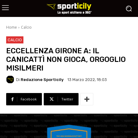
Home
Calcio
CALCIO
ECCELLENZA GIRONE A: IL
CANICATTÌ NON GIOCA, ORGOGLIO
MISILMERI
Di
Redazione Sporticily
13 Marzo 2022, 18:03
Facebook
Twitter