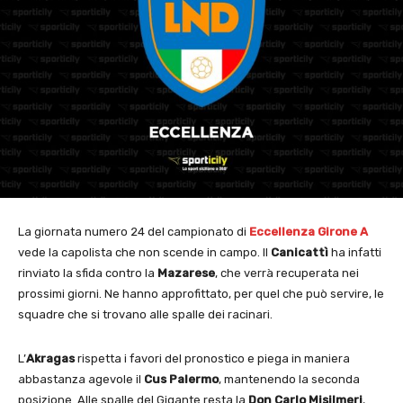
La giornata numero 24 del campionato di
Eccellenza Girone A
vede la capolista che non scende in campo. Il
Canicattì
ha infatti
rinviato la sfida contro la
Mazarese
, che verrà recuperata nei
prossimi giorni. Ne hanno approfittato, per quel che può servire, le
squadre che si trovano alle spalle dei racinari.
L’
Akragas
rispetta i favori del pronostico e piega in maniera
abbastanza agevole il
Cus Palermo
, mantenendo la seconda
posizione. Alle spalle del Gigante resta la
Don Carlo Misilmeri
,