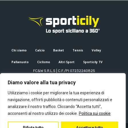
Chi siamo
Calcio
Basket
Tennis
Volley
Pallanuoto
Ciclismo
Altri Sport
Sporticily TV
FC&W S.R.L.S | C.F./PI 07232240825
Sede Legale: Via XX Settembre 53, Palermo (PA)
Diamo valore alla tua privacy
Editore e direttore responsabile: Francesco Cammuca | Registro
stampa Tribunale di Palermo n. 6/2022
Utilizziamo i cookie per migliorare la tua esperienza di
Mail:
info@sporticily.it
| Telefono:
+39 371 788 7216
navigazione, offrirti pubblicità o contenuti personalizzati e
analizzare il nostro traffico. Cliccando “Accetta tutti”,
acconsenti al nostro utilizzo dei cookie.
Politica sui cookie
Rifiuta tutto
Accettare tutto