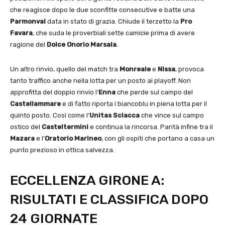
che reagisce dopo le due sconfitte consecutive e batte una
Parmonval
data in stato di grazia. Chiude il terzetto la
Pro
Favara
, che suda le proverbiali sette camicie prima di avere
ragione del
Dolce Onorio Marsala
.
Un altro rinvio, quello del match tra
Monreale
e
Nissa
, provoca
tanto traffico anche nella lotta per un posto ai playoff. Non
approfitta del doppio rinvio l’
Enna
che perde sul campo del
Castellammare
e di fatto riporta i biancoblu in piena lotta per il
quinto posto. Così come l’
Unitas Sciacca
che vince sul campo
ostico del
Casteltermini
e continua la rincorsa. Parità infine tra il
Mazara
e l’
Oratorio Marineo
, con gli ospiti che portano a casa un
punto prezioso in ottica salvezza.
ECCELLENZA GIRONE A:
RISULTATI E CLASSIFICA DOPO
24 GIORNATE