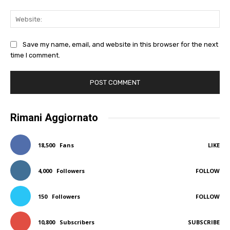
Web
Save my name, email, and website in this browser for the next
time I comment.
Rimani Aggiornato
18,500
Fans
LIKE
4,000
Followers
FOLLOW
150
Followers
FOLLOW
10,800
Subscribers
SUBSCRIBE