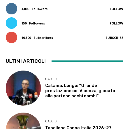
4,000
Followers
FOLLOW
150
Followers
FOLLOW
10,800
Subscribers
SUBSCRIBE
ULTIMI ARTICOLI
CALCIO
Catania, Longo: “Grande
prestazione col Vicenza, giocato
alla pari con pochi cambi”
CALCIO
Tabellone Coppa Italia 2026-27,