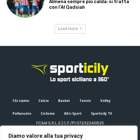
Almena sempre più calda: si tratta
con l’Al Qadsiah
Load more
Chi siamo
Calcio
Basket
Tennis
Volley
Pallanuoto
Ciclismo
Altri Sport
Sporticily TV
FC&W S.R.L.S | C.F./PI 07232240825
Sede Legale: Via XX Settembre 53, Palermo (PA)
Diamo valore alla tua privacy
Editore e direttore responsabile: Francesco Cammuca | Registro