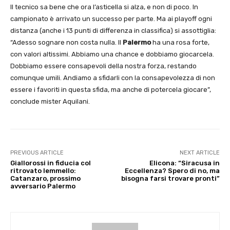
Il tecnico sa bene che ora l’asticella si alza, e non di poco. In
campionato è arrivato un successo per parte. Ma ai playoff ogni
distanza (anche i 13 punti di differenza in classifica) si assottiglia:
“Adesso sognare non costa nulla. Il
Palermo
ha una rosa forte,
con valori altissimi. Abbiamo una chance e dobbiamo giocarcela.
Dobbiamo essere consapevoli della nostra forza, restando
comunque umili. Andiamo a sfidarli con la consapevolezza di non
essere i favoriti in questa sfida, ma anche di potercela giocare”,
conclude mister Aquilani.
PREVIOUS ARTICLE
NEXT ARTICLE
Giallorossi in fiducia col
Elicona: “Siracusa in
ritrovato Iemmello:
Eccellenza? Spero di no, ma
Catanzaro, prossimo
bisogna farsi trovare pronti”
avversario Palermo