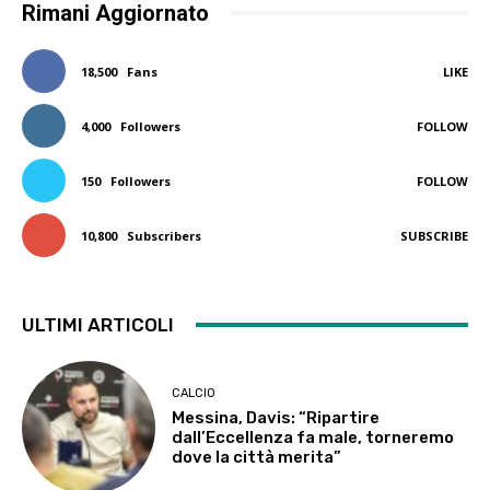
Rimani Aggiornato
18,500
Fans
LIKE
4,000
Followers
FOLLOW
150
Followers
FOLLOW
10,800
Subscribers
SUBSCRIBE
ULTIMI ARTICOLI
CALCIO
Messina, Davis: “Ripartire
dall’Eccellenza fa male, torneremo
dove la città merita”