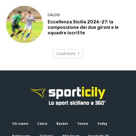
CALCIO
Eccellenza Sicilia 2026-27: la
composizione dei due gironi e le
squadre iscritte
Load more
Chi siamo
Calcio
Basket
Tennis
Volley
Pallanuoto
Ciclismo
Altri Sport
Sporticily TV