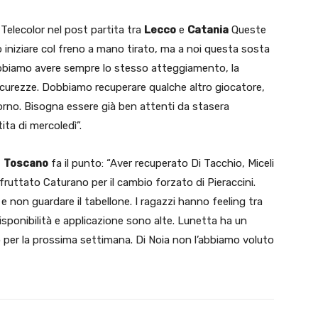
Telecolor nel post partita tra
Lecco
e
Catania
Queste
 iniziare col freno a mano tirato, ma a noi questa sosta
obbiamo avere sempre lo stesso atteggiamento, la
icurezze. Dobbiamo recuperare qualche altro giocatore,
orno. Bisogna essere già ben attenti da stasera
ita di mercoledì”.
,
Toscano
fa il punto: “Aver recuperato Di Tacchio, Miceli
ruttato Caturano per il cambio forzato di Pieraccini.
non guardare il tabellone. I ragazzi hanno feeling tra
sponibilità e applicazione sono alte. Lunetta ha un
lo per la prossima settimana. Di Noia non l’abbiamo voluto