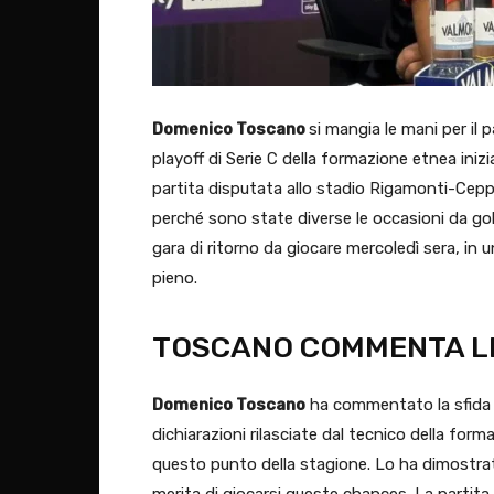
Domenico Toscano
si mangia le mani per il
playoff di Serie C della formazione etnea iniz
partita disputata allo stadio Rigamonti-Ceppi
perché sono state diverse le occasioni da gol
gara di ritorno da giocare mercoledì sera, i
pieno.
TOSCANO COMMENTA LE
Domenico Toscano
ha commentato la sfida
dichiarazioni rilasciate dal tecnico della form
questo punto della stagione. Lo ha dimostra
merita di giocarsi queste chances. La partita