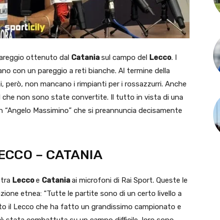
 pareggio ottenuto dal
Catania
sul campo del
Lecco
. I
iano con un pareggio a reti bianche. Al termine della
, però, non mancano i rimpianti per i rossazzurri. Anche
 che non sono state convertite. Il tutto in vista di una
n un “Angelo Massimino” che si preannuncia decisamente
CCO – CATANIA
 tra
Lecco
e
Catania
ai microfoni di Rai Sport. Queste le
azione etnea: “Tutte le partite sono di un certo livello a
to il Lecco che ha fatto un grandissimo campionato e
 è stata combattuta su un campo difficile, loro sono