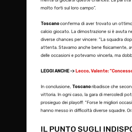
molto forti sul loro campo”.
Toscano
conferma di aver trovato un ottim
calcio giocato. La dimostrazione si è avuta n
diverse chances per vincere: “La squadra do
attenta. Stavamo anche bene fisicamente, ave
delle occasioni e potevamo vincerla, ma dobb
LEGGI ANCHE ->
Lecco, Valente: “Concesso 
In conclusione,
Toscano
ribadisce che second
vittoria. In ogni caso, la gara di mercoledì po
prosieguo dei playoff: “Forse le migliori occasi
hanno messo in difficoltà diverse squadre. Ora
IL PUNTO SUGLI INDISP