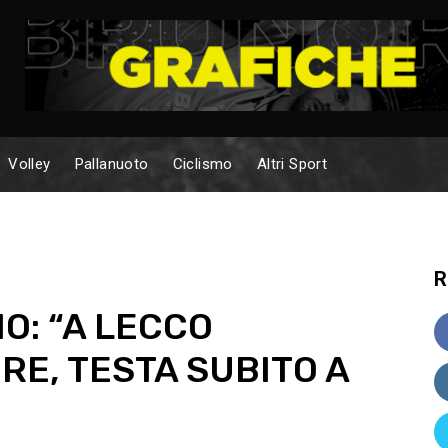
Volley
Pallanuoto
Ciclismo
Altri Sport
R
O: “A LECCO
E, TESTA SUBITO A