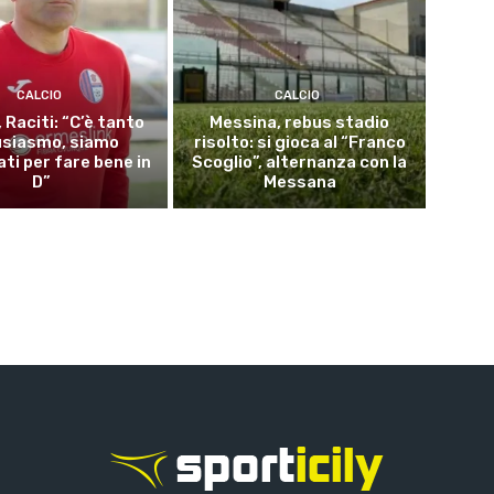
CALCIO
CALCIO
 Raciti: “C’è tanto
Messina, rebus stadio
usiasmo, siamo
risolto: si gioca al “Franco
ti per fare bene in
Scoglio”, alternanza con la
D”
Messana