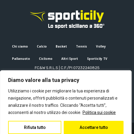
Chi siamo
Calcio
Basket
Tennis
Volley
Pallanuoto
Ciclismo
Altri Sport
Sporticily TV
FC&W S.R.L.S | C.F./PI 07232240825
Sede Legale: Via XX Settembre 53, Palermo (PA)
Diamo valore alla tua privacy
Editore e direttore responsabile: Francesco Cammuca | Registro
stampa Tribunale di Palermo n. 6/2022
Utilizziamo i cookie per migliorare la tua esperienza di
Mail:
info@sporticily.it
| Telefono:
+39 371 788 7216
navigazione, offrirti pubblicità o contenuti personalizzati e
analizzare il nostro traffico. Cliccando “Accetta tutti”,
acconsenti al nostro utilizzo dei cookie.
Politica sui cookie
Rifiuta tutto
Accettare tutto
© Copyright - Sporticily 2023 powered by Primitive web