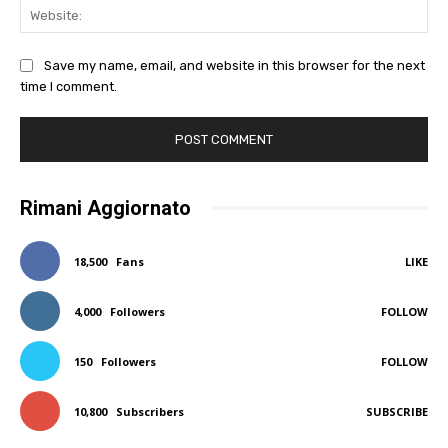
Web
Save my name, email, and website in this browser for the next
time I comment.
Rimani Aggiornato
18,500
Fans
LIKE
4,000
Followers
FOLLOW
150
Followers
FOLLOW
10,800
Subscribers
SUBSCRIBE