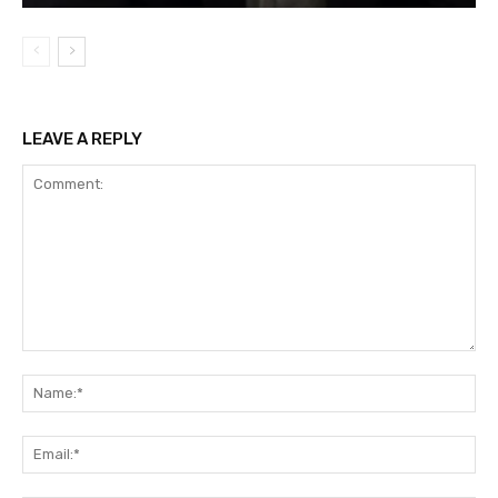
LEAVE A REPLY
Comment:
Na
Ema