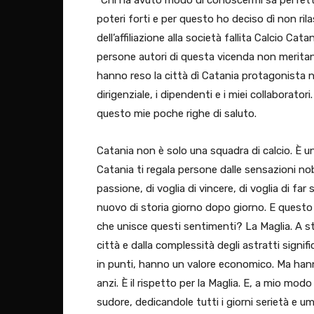
poteri forti e per questo ho deciso dì non rila
dell’affiliazione alla società fallita Calcio Cat
persone autori di questa vicenda non meritan
hanno reso la città dì Catania protagonista nel
dirigenziale, i dipendenti e i miei collaborato
questo mie poche righe di saluto.
Catania non è solo una squadra di calcio. È un
Catania ti regala persone dalle sensazioni nobi
passione, di voglia di vincere, di voglia di fa
nuovo di storia giorno dopo giorno. E questo 
che unisce questi sentimenti? La Maglia. A st
città e dalla complessità degli astratti signifi
in punti, hanno un valore economico. Ma han
anzi. È il rispetto per la Maglia. E, a mio modo 
sudore, dedicandole tutti i giorni serietà e um