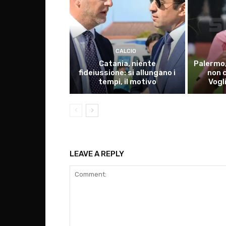
CALCIO
Catania, niente
Palermo,
fideiussione: si allungano i
non 
tempi, il motivo
Vogl
LEAVE A REPLY