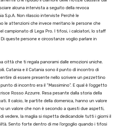
sciare alcuna intervista a seguito della revoca
ania S.p.A. Non rilascio interviste Perchè le
o le attenzioni che invece meritano le persone che
 campionato dì Lega Pro. I tifosi, i calciatori, lo staff
ri. Di queste persone e circostanze voglio parlare in
a città che ti regala panorami dalle emozioni uniche.
li. Catania e il Catania sono il punto dì incontro di
r sentire di essere presente nello scrivere un pezzettino
punto di incontro era il “Massimino”. E qual è l’oggetto
risce Rosso Azzurre. Resa pesante dalla storia della
cati. Il calcio, le partite della domenica, hanno un valore
no un valore che non è secondo a questi due aspetti,
di vedere, la maglia si rispetta dedicandole tutti i giorni il
iltà. Sento forte dentro di me l’orgoglio quando i tifosi