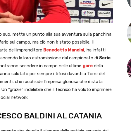
do suo, mette un punto alla sua avventura sulla panchina
farlo sul campo, ma ciò non è stato possibile. Il
arte dell’imprenditore
Benedetto Mancini
, ha infatti
 sancendo la loro estromissione dal campionato di
Serie
n potranno scendere in campo nelle ultime
gare
della
hanno salutato per sempre i tifosi davanti a Torre del
ziamenti, che racchiude l’impresa gloriosa che è stata
n “grazie” indelebile che il tecnico ha voluto imprimere
ocial network.
CESCO BALDINI AL CATANIA
mente che ripudio il clamore delle notizie causate dai