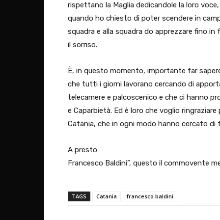
rispettano la Maglia dedicandole la loro voce, i 
quando ho chiesto di poter scendere in campo 
squadra e alla squadra do apprezzare fino in 
il sorriso.
È, in questo momento, importante far sapere 
che tutti i giorni lavorano cercando di apporta
telecamere e palcoscenico e che ci hanno pr
e Caparbietà. Ed è loro che voglio ringraziare per
Catania, che in ogni modo hanno cercato di 
A presto
Francesco Baldini”, questo il commovente m
TAGS
Catania
francesco baldini