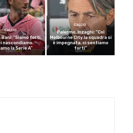
CALCIO
CALCIO
Palermo, Inzaghi: “Col
 Bani: “Siamo forti,
Melbourne City la squadra si
ci nascondiamo.
è impegnata, ci sentiamo
iamo la Serie A”
forti”