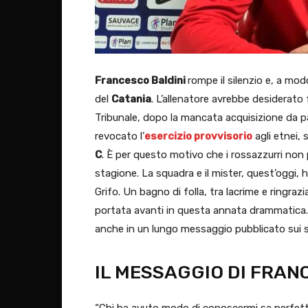
Francesco Baldini
rompe il silenzio e, a mo
del
Catania
. L’allenatore avrebbe desiderato 
Tribunale, dopo la mancata acquisizione da p
revocato l’
esercizio provvisorio
agli etnei,
C
. È per questo motivo che i rossazzurri no
stagione. La squadra e il mister, quest’oggi, 
Grifo. Un bagno di folla, tra lacrime e ringra
portata avanti in questa annata drammatica. U
anche in un lungo messaggio pubblicato sui s
IL MESSAGGIO DI FRAN
“Chi ha avuto modo di conoscermi sa perfetta