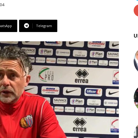
:04
atsApp
Telegram
U