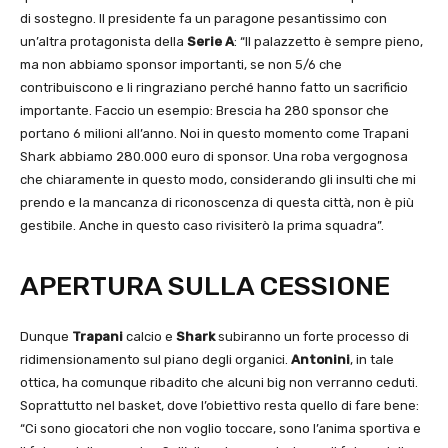
di sostegno. Il presidente fa un paragone pesantissimo con
un’altra protagonista della
Serie A
: “Il palazzetto è sempre pieno,
ma non abbiamo sponsor importanti, se non 5/6 che
contribuiscono e li ringraziano perché hanno fatto un sacrificio
importante. Faccio un esempio: Brescia ha 280 sponsor che
portano 6 milioni all’anno. Noi in questo momento come Trapani
Shark abbiamo 280.000 euro di sponsor. Una roba vergognosa
che chiaramente in questo modo, considerando gli insulti che mi
prendo e la mancanza di riconoscenza di questa città, non è più
gestibile. Anche in questo caso rivisiterò la prima squadra”.
APERTURA SULLA CESSIONE
Dunque
Trapani
calcio e
Shark
subiranno un forte processo di
ridimensionamento sul piano degli organici.
Antonini
, in tale
ottica, ha comunque ribadito che alcuni big non verranno ceduti.
Soprattutto nel basket, dove l’obiettivo resta quello di fare bene:
“Ci sono giocatori che non voglio toccare, sono l’anima sportiva e