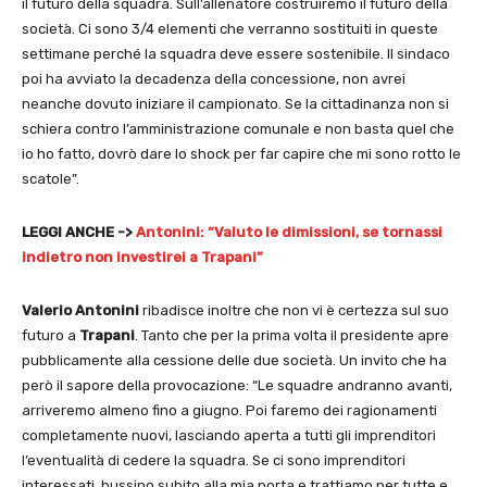
il futuro della squadra. Sull’allenatore costruiremo il futuro della
società. Ci sono 3/4 elementi che verranno sostituiti in queste
settimane perché la squadra deve essere sostenibile. Il sindaco
poi ha avviato la decadenza della concessione, non avrei
neanche dovuto iniziare il campionato. Se la cittadinanza non si
schiera contro l’amministrazione comunale e non basta quel che
io ho fatto, dovrò dare lo shock per far capire che mi sono rotto le
scatole”.
LEGGI ANCHE ->
Antonini: “Valuto le dimissioni, se tornassi
indietro non investirei a Trapani”
Valerio Antonini
ribadisce inoltre che non vi è certezza sul suo
futuro a
Trapani
. Tanto che per la prima volta il presidente apre
pubblicamente alla cessione delle due società. Un invito che ha
però il sapore della provocazione: “Le squadre andranno avanti,
arriveremo almeno fino a giugno. Poi faremo dei ragionamenti
completamente nuovi, lasciando aperta a tutti gli imprenditori
l’eventualità di cedere la squadra. Se ci sono imprenditori
interessati, bussino subito alla mia porta e trattiamo per tutte e