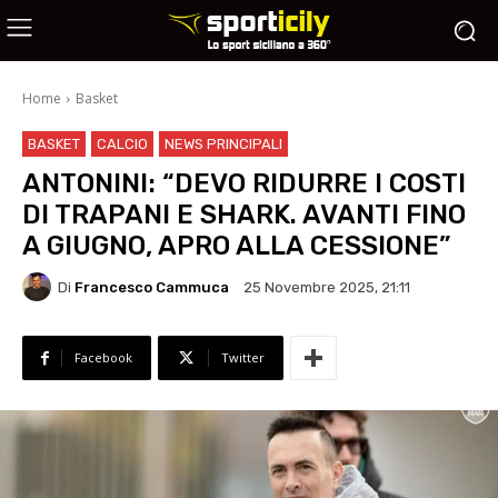
Home
Basket
BASKET
CALCIO
NEWS PRINCIPALI
ANTONINI: “DEVO RIDURRE I COSTI
DI TRAPANI E SHARK. AVANTI FINO
A GIUGNO, APRO ALLA CESSIONE”
Di
Francesco Cammuca
25 Novembre 2025, 21:11
Facebook
Twitter