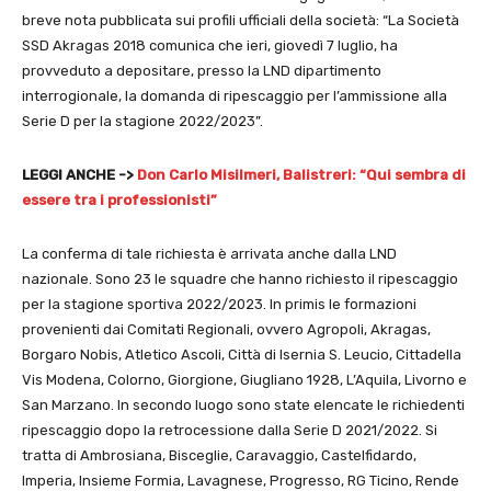
breve nota pubblicata sui profili ufficiali della società: “La Società
SSD Akragas 2018 comunica che ieri, giovedì 7 luglio, ha
provveduto a depositare, presso la LND dipartimento
interrogionale, la domanda di ripescaggio per l’ammissione alla
Serie D per la stagione 2022/2023”.
LEGGI ANCHE ->
Don Carlo Misilmeri, Balistreri: “Qui sembra di
essere tra i professionisti”
La conferma di tale richiesta è arrivata anche dalla LND
nazionale. Sono 23 le squadre che hanno richiesto il ripescaggio
per la stagione sportiva 2022/2023. In primis le formazioni
provenienti dai Comitati Regionali, ovvero Agropoli, Akragas,
Borgaro Nobis, Atletico Ascoli, Città di Isernia S. Leucio, Cittadella
Vis Modena, Colorno, Giorgione, Giugliano 1928, L’Aquila, Livorno e
San Marzano. In secondo luogo sono state elencate le richiedenti
ripescaggio dopo la retrocessione dalla Serie D 2021/2022. Si
tratta di Ambrosiana, Bisceglie, Caravaggio, Castelfidardo,
Imperia, Insieme Formia, Lavagnese, Progresso, RG Ticino, Rende