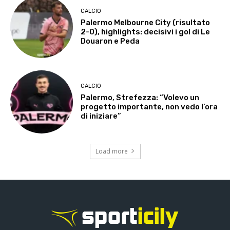
CALCIO
Palermo Melbourne City (risultato
2-0), highlights: decisivi i gol di Le
Douaron e Peda
CALCIO
Palermo, Strefezza: “Volevo un
progetto importante, non vedo l’ora
di iniziare”
Load more